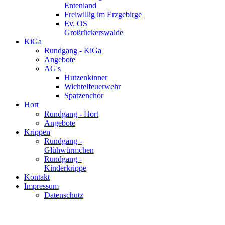
Entenland
Freiwillig im Erzgebirge
Ev. OS
Großrückerswalde
KiGa
Rundgang - KiGa
Angebote
AG's
Hutzenkinner
Wichtelfeuerwehr
Spatzenchor
Hort
Rundgang - Hort
Angebote
Krippen
Rundgang -
Glühwürmchen
Rundgang -
Kinderkrippe
Kontakt
Impressum
Datenschutz