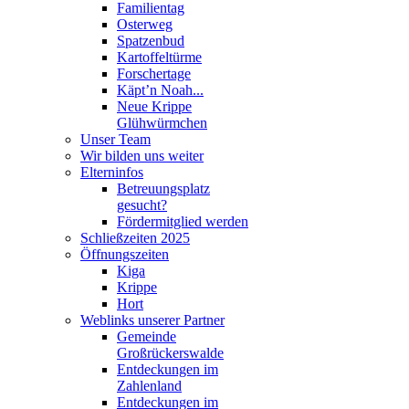
Familientag
Osterweg
Spatzenbud
Kartoffeltürme
Forschertage
Käpt’n Noah...
Neue Krippe
Glühwürmchen
Unser Team
Wir bilden uns weiter
Elterninfos
Betreuungsplatz
gesucht?
Fördermitglied werden
Schließzeiten 2025
Öffnungszeiten
Kiga
Krippe
Hort
Weblinks unserer Partner
Gemeinde
Großrückerswalde
Entdeckungen im
Zahlenland
Entdeckungen im