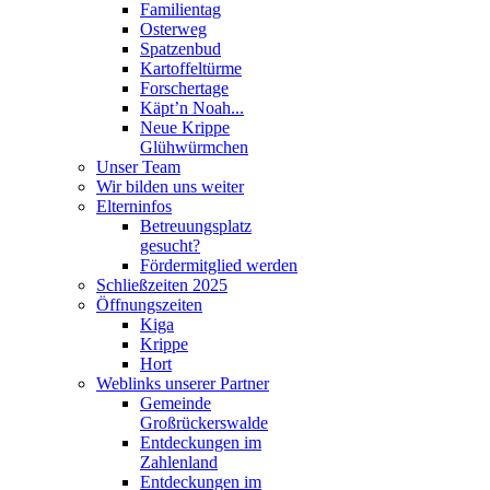
Familientag
Osterweg
Spatzenbud
Kartoffeltürme
Forschertage
Käpt’n Noah...
Neue Krippe
Glühwürmchen
Unser Team
Wir bilden uns weiter
Elterninfos
Betreuungsplatz
gesucht?
Fördermitglied werden
Schließzeiten 2025
Öffnungszeiten
Kiga
Krippe
Hort
Weblinks unserer Partner
Gemeinde
Großrückerswalde
Entdeckungen im
Zahlenland
Entdeckungen im