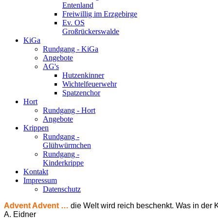
Entenland
Freiwillig im Erzgebirge
Ev. OS
Großrückerswalde
KiGa
Rundgang - KiGa
Angebote
AG's
Hutzenkinner
Wichtelfeuerwehr
Spatzenchor
Hort
Rundgang - Hort
Angebote
Krippen
Rundgang -
Glühwürmchen
Rundgang -
Kinderkrippe
Kontakt
Impressum
Datenschutz
Advent Advent …
die Welt wird reich beschenkt. Was in der K
A. Eidner